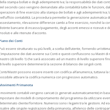
della stampa bollati e degli adempimenti Iva; la responsabilità dei dati contab
Nel secondo caso vengono demandate alla contabilità tutte le funzioni, dal 
operazioni di fine esercizio alla stampa dei bollati e agli adempimenti Iva; 
nell’ufficio contabilità. La procedura permette la generazione automatica di s
assestamento, rilevazione differenze cambi a fine esercizio, nonché la cont
distinte bancarie di incasso/pagamento, degli acconti emessi e ricevuti e de
insoluti e alle ritenute d’acconto.
Piano dei Conti
Può essere strutturato su più livelli, a scelta dell’utente, fornendo un’otti
L’imputazione dei dati avviene sui Conti e questi confluiscono su Mastri 
mastro (di livello 1) che sarà associato ad un mastro di livello superiore fi
di livello superiore determinerà la sezione di bilancio dei singoli conti.
Conti/Mastri possono essere inseriti con codifica alfanumerica, tuttavia la s
possibile attivare la codifica numerica con progressivo automatico.
Movimenti Primanota
I movimenti contabili vengono caricati (o generati automaticamente) in base a
impostare dei modelli di comportamento del programma da utilizzare eventu
determinato cliente/fornitore. Numerosi sono i legami tra le gestioni. Ad e
risalire alle singole registrazioni della primanota, all’elenco delle contropar