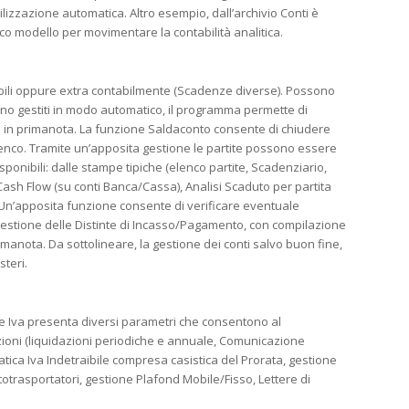
izzazione automatica. Altro esempio, dall’archivio Conti è
ifico modello per movimentare la contabilità analitica.
abili oppure extra contabilmente (Scadenze diverse). Possono
ono gestiti in modo automatico, il programma permette di
a in primanota. La funzione Saldaconto consente di chiudere
co. Tramite un’apposita gestione le partite possono essere
onibili: dalle stampe tipiche (elenco partite, Scadenziario,
Cash Flow (su conti Banca/Cassa), Analisi Scaduto per partita
. Un’apposita funzione consente di verificare eventuale
a gestione delle Distinte di Incasso/Pagamento, con compilazione
manota. Da sottolineare, la gestione dei conti salvo buon fine,
steri.
dice Iva presenta diversi parametri che consentono al
razioni (liquidazioni periodiche e annuale, Comunicazione
tica Iva Indetraibile compresa casistica del Prorata, gestione
 Autotrasportatori, gestione Plafond Mobile/Fisso, Lettere di