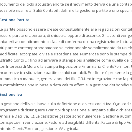
documento del ciclo acquisti/vendite se il movimento deriva da una contabil
possibile risalire ai Saldi Contabili, definire la gestione partite e uno spec
Gestione Partite
Le partite possono essere create contestualmente alle registrazioni cont
essere partite di apertura, di chiusura oppure di acconto. Gli acconti veng
chiuderli automaticamente in fase di conferma di una registrazione fattur
più partite contemporaneamente selezionandole semplicemente da un elen
modificate, accorpate, divise e riscadenziate. Numerose sono le stampe disp
Estratto Conto …) fino ad arrivare a stampe più analitiche come quella del 
con Interessi di Mora o la stampa Esposizione Finanziaria Clienti/Fornitori
incoerenze tra situazione partite e saldi contabili. Per finire è presente l
automatica o manuale, generazione dei file C.B.I. ed integrazione con la pri
la contabilizzazione in base a data valuta effetti e la gestione dei bonifici e
Gestione Iva
La gestione dell’Iva si basa sulla definizione di diversi codici Iva. Ogni co
programma di distinguere i vari tipi di operazione e l’impatto sulle dichia
Annuale Dati Iva, …). Le casistiche gestite sono numerose: Gestione automa
corrispettivi in ventilazione, Fatture ad esigibilità differita, Fatture di tipo
Intento Clienti/Fornitori, gestione IVA agricola.