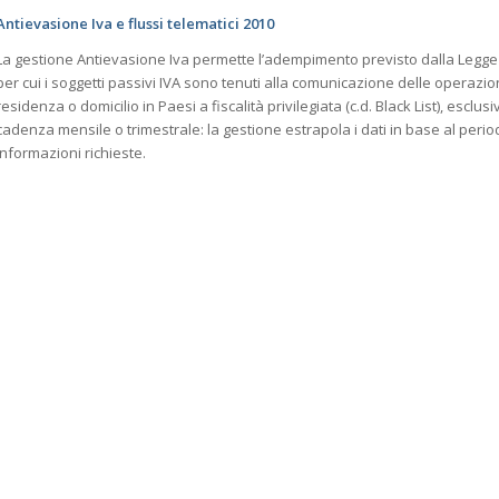
Antievasione Iva e flussi telematici 2010
La gestione Antievasione Iva permette l’adempimento previsto dalla Legge
per cui i soggetti passivi IVA sono tenuti alla comunicazione delle operazio
residenza o domicilio in Paesi a fiscalità privilegiata (c.d. Black List), escl
cadenza mensile o trimestrale: la gestione estrapola i dati in base al perio
informazioni richieste.