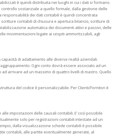
ilizzati è quindi distribuita nei luoghi in cui i dati si formano.
controllo sostanziale a quello formale, dalla gestione delle
la responsabilità dei dati contabili è quindi concentrata
critture contabili di chiusura e apertura bilancio, scritture di
abilizzazione automatica dei documenti attivi e passivi, delle
lle movimentazioni legate ai cespiti ammortizzabili, agli
ma capacità di adattamento alle diverse realtà aziendali.
di raggruppamento. Ogni conto dovrà essere associato ad un
no ad arrivare ad un massimo di quattro livelli di mastro. Quello
truttura del codice è personalizzabile. Per Clienti/Fornitori è
lle impostazioni delle causali contabili. E’ così possibile
almente solo per registrazioni contabili intestate ad un
sempio, dalla visualizzazione schede contabili è possibile
tite contabili, alle partite eventualmente generate, al