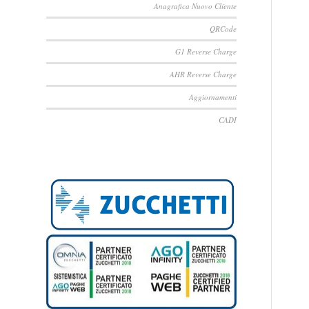
Anagrafica Nuovo Cliente
QRCode
G1 Reverse Charge
AHR Reverse Charge
Aggiornamenti
CADI